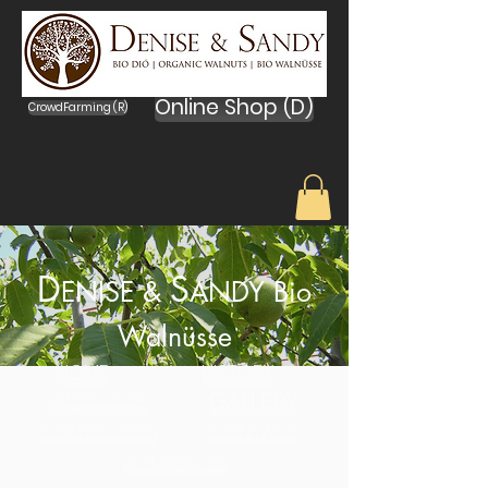
Online Shop (D)
CrowdFarming (R)
D
S
ENISE &
ANDY Bio
Walnüsse
HOME
HISTORY
GALLERY
PRODUCTS
CERTIFICATES
CONTACT
REFERENCES